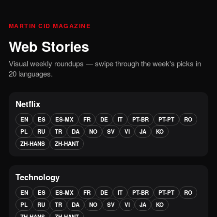
MARTIN CID MAGAZINE
Web Stories
Visual weekly roundups — swipe through the week's picks in
20 languages.
Netflix
EN
ES
ES-MX
FR
DE
IT
PT-BR
PT-PT
RO
PL
RU
TR
DA
NO
SV
VI
JA
KO
ZH-HANS
ZH-HANT
Technology
EN
ES
ES-MX
FR
DE
IT
PT-BR
PT-PT
RO
PL
RU
TR
DA
NO
SV
VI
JA
KO
ZH-HANS
ZH-HANT