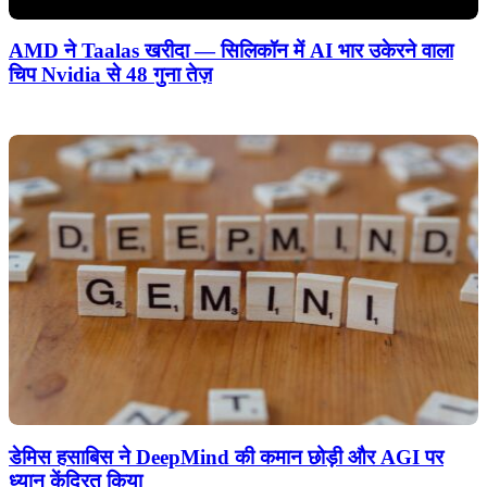
AMD ने Taalas खरीदा — सिलिकॉन में AI भार उकेरने वाला
चिप Nvidia से 48 गुना तेज़
डेमिस हसाबिस ने DeepMind की कमान छोड़ी और AGI पर
ध्यान केंद्रित किया