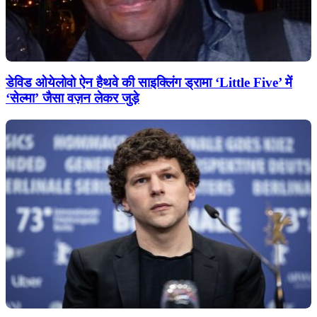
डेविड ओयेलोवो ऐन हैथवे की साइक्लिंग ड्रामा ‘Little Five’ में
‘सेल्मा’ जैसा वज़न लेकर जुड़े