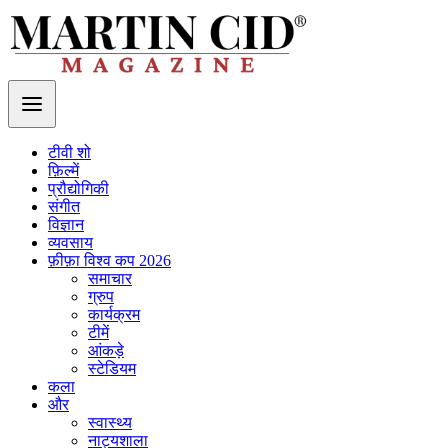
टीवी शो
फ़िल्में
प्रौद्योगिकी
संगीत
विज्ञान
व्यवसाय
फ़ीफ़ा विश्व कप 2026
समाचार
ग्रुप
कार्यक्रम
टीमें
आंकड़े
स्टेडियम
कला
और
स्वास्थ्य
नाट्यशाला