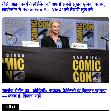
जेसी आइज़नबर्ग ने हॉर्समेन को अपनी सबसे सुखद भूमिका बताया,
लायंसगेट ने ‘Now You See Me 4’ की तैयारी शुरू की
शार्लीज़ थेरॉन का «ओडिसी» स्टाइल: कैलिप्सो के ख़िलाफ़ पहनावा
— कवच है, विकास नहीं
टीवी शो