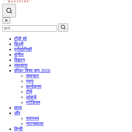
✕
टीवी शो
फ़िल्में
प्रौद्योगिकी
संगीत
विज्ञान
व्यवसाय
फ़ीफ़ा विश्व कप 2026
समाचार
ग्रुप
कार्यक्रम
टीमें
आंकड़े
स्टेडियम
कला
और
स्वास्थ्य
नाट्यशाला
हिन्दी