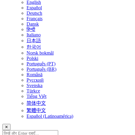
English
Español
Deutsch
Français
Dansk
हिन्दी
Italiano
日本語
한국어
Norsk bokmål
Polski
Português (PT)
Português (BR)
Română
Русский
Svenska
Türkçe
Tiếng Việt
简体中文
繁體中文
Español (Latinoamérica)
✕