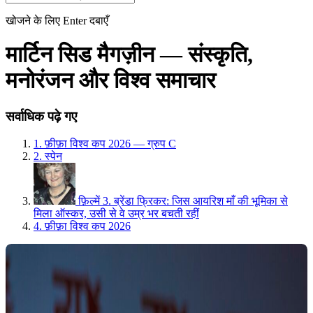
खोजने के लिए Enter दबाएँ
मार्टिन सिड मैगज़ीन — संस्कृति,
मनोरंजन और विश्व समाचार
सर्वाधिक पढ़े गए
1.
फ़ीफ़ा विश्व कप 2026 — ग्रुप C
2.
स्पेन
फ़िल्में
3.
ब्रेंडा फ्रिकर: जिस आयरिश माँ की भूमिका से
मिला ऑस्कर, उसी से वे उम्र भर बचती रहीं
4.
फ़ीफ़ा विश्व कप 2026