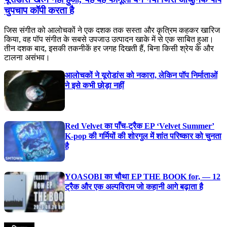
चुपचाप कॉपी करता है
जिस संगीत को आलोचकों ने एक दशक तक सस्ता और कृत्रिम कहकर खारिज
किया, वह पॉप संगीत के सबसे उपजाउ उत्पादन खाके में से एक साबित हुआ।
तीन दशक बाद, इसकी तकनीकें हर जगह दिखती हैं, बिना किसी श्रेय के और
टालना असंभव।
आलोचकों ने यूरोडांस को नकारा, लेकिन पॉप निर्माताओं
ने इसे कभी छोड़ा नहीं
Red Velvet का पाँच-ट्रैक EP ‘Velvet Summer’
K-pop की गर्मियों की शोरगुल में शांत परिष्कार को चुनता
है
YOASOBI का चौथा EP THE BOOK for, — 12
ट्रैक और एक अल्पविराम जो कहानी आगे बढ़ाता है