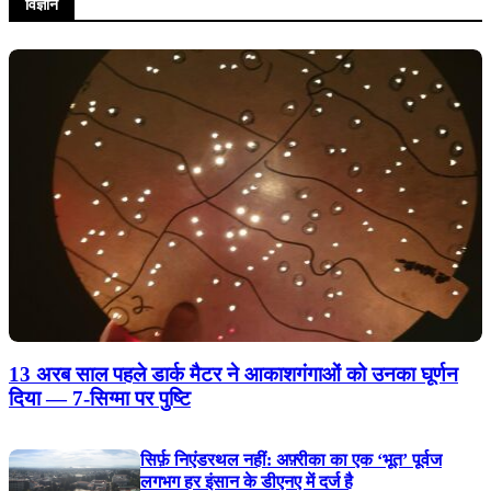
विज्ञान
13 अरब साल पहले डार्क मैटर ने आकाशगंगाओं को उनका घूर्णन
दिया — 7-सिग्मा पर पुष्टि
सिर्फ़ निएंडरथल नहीं: अफ़्रीका का एक ‘भूत’ पूर्वज
लगभग हर इंसान के डीएनए में दर्ज है