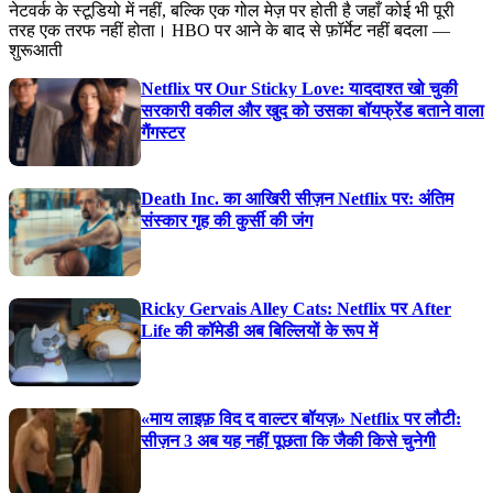
नेटवर्क के स्टूडियो में नहीं, बल्कि एक गोल मेज़ पर होती है जहाँ कोई भी पूरी
तरह एक तरफ नहीं होता। HBO पर आने के बाद से फ़ॉर्मेट नहीं बदला —
शुरूआती
Netflix पर Our Sticky Love: याददाश्त खो चुकी
सरकारी वकील और खुद को उसका बॉयफ्रेंड बताने वाला
गैंगस्टर
Death Inc. का आखिरी सीज़न Netflix पर: अंतिम
संस्कार गृह की कुर्सी की जंग
Ricky Gervais Alley Cats: Netflix पर After
Life की कॉमेडी अब बिल्लियों के रूप में
«माय लाइफ़ विद द वाल्टर बॉयज़» Netflix पर लौटी:
सीज़न 3 अब यह नहीं पूछता कि जैकी किसे चुनेगी