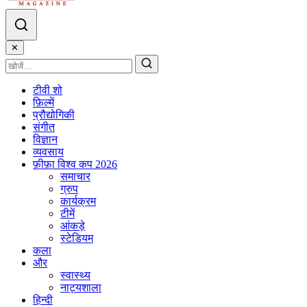
✕
टीवी शो
फ़िल्में
प्रौद्योगिकी
संगीत
विज्ञान
व्यवसाय
फ़ीफ़ा विश्व कप 2026
समाचार
ग्रुप
कार्यक्रम
टीमें
आंकड़े
स्टेडियम
कला
और
स्वास्थ्य
नाट्यशाला
हिन्दी