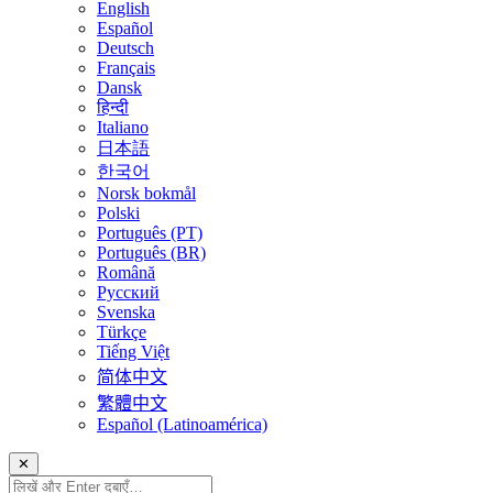
English
Español
Deutsch
Français
Dansk
हिन्दी
Italiano
日本語
한국어
Norsk bokmål
Polski
Português (PT)
Português (BR)
Română
Русский
Svenska
Türkçe
Tiếng Việt
简体中文
繁體中文
Español (Latinoamérica)
✕