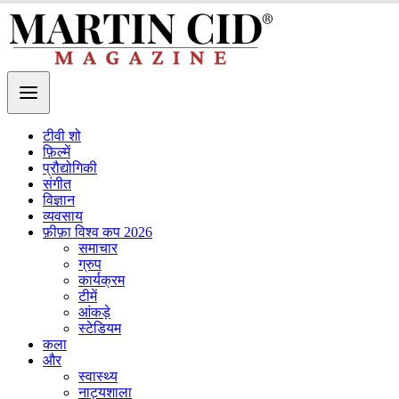
टीवी शो
फ़िल्में
प्रौद्योगिकी
संगीत
विज्ञान
व्यवसाय
फ़ीफ़ा विश्व कप 2026
समाचार
ग्रुप
कार्यक्रम
टीमें
आंकड़े
स्टेडियम
कला
और
स्वास्थ्य
नाट्यशाला