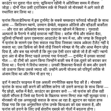
काउंटर पर दूसरा गोल दागा; सूफियान रहीमी ने अतिरिक्त समय में तीसरा
जोड़ा। दोनों गोल उसी ट्रांजिशन तर्क से निकले जो मोरक्को ने आगे जाते ही
स्थापित कर लिया था।
फ्रांस फिलाडेल्फिया में इस टूर्नामेंट के सबसे चमकदार फॉरवर्ड चौकड़ी के साथ
आया — किलियन म्बाप्पे, उस्मान डेम्बेले, माइकल ओलिसे और ब्रैडली बार्कोला
— और रात का अधिकांश समय एक दरवाजा खोजने में बिताया। गुस्तावो
अल्फारो के पैराग्वे ने कोई दरवाजा नहीं दिया। ब्लॉक नीचे और संकरा बैठा,
जुलियो एन्सिसो ऊपर एकमात्र आउटलेट के रूप में था, और जगह के सिकुड़ने
ने फ्रांस के सामने एक ऐसा सवाल रख दिया जिसका जवाब अकेला टैलेंट नहीं दे
सकता था: उस डिफेंस को कैसे तोड़ें जिसने स्वेच्छा से गेंद और आधा मैदान छोड़
दिया है, और बस यह मांगती है कि तुम एक ऐसी दरार खोजो जो है ही नहीं? म्बाप्पे
द्वारा अंत से बीस मिनट पहले लगाया गया पेनाल्टी — टूर्नामेंट में उनका सातवां
गोल — दो टीमों को अलग किया जिन्होंने बाकी सब में एक-दूसरे को बराबर कर
लिया था। पैराग्वे ने विरोध जताया। उनकी शिकायत फैसले से कम और उसने
जो उजागर किया उससे ज्यादा थी: उन्होंने अपनी योजना को परिपूर्ण तरीके से
अंजाम दिया था और फिर भी हार गए।
ड्रॉ ने क्वार्टर फाइनल में एक असली रणनीतिक बहस पैदा की है। मोरक्को
फ्रांस के साथ वही करने की कोशिश करेगा जो उसने कनाडा के साथ किया —
गेंद छोड़ो, ब्लॉक में बैठो, काउंटर का इंतजार करो — जो फ्रांस को ठीक वही
पहेली सौंपता है जिसे वह पैराग्वे के खिलाफ सत्तर मिनट तक नहीं सुलझा पाया।
मोरक्को भी एक अनसुलझे सवाल के साथ आ रहा है: ह्यूस्टन का पहला हाफ
दिखा गया कि एक अनुशासित प्रेस उनके बिल्डअप को दबा सकता है, और
फ्रांस को हराने के लिए उन्हें क्षेत्रीय दबदबे को गोलों में बदलना होगा।