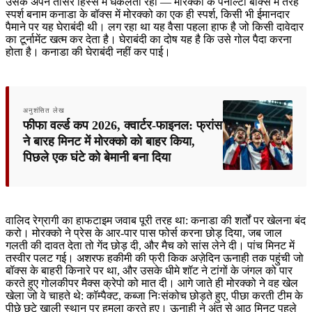
उसके अपने तीसरे हिस्से में धकेलती रही — मोरक्को के पेनाल्टी बॉक्स में तेरह
स्पर्श बनाम कनाडा के बॉक्स में मोरक्को का एक ही स्पर्श, किसी भी ईमानदार
पैमाने पर यह घेराबंदी थी। लग रहा था यह वैसा पहला हाफ है जो किसी दावेदार
का टूर्नामेंट खत्म कर देता है। घेराबंदी का दोष यह है कि उसे गोल पैदा करना
होता है। कनाडा की घेराबंदी नहीं कर पाई।
अनुशंसित लेख
फीफा वर्ल्ड कप 2026, क्वार्टर-फाइनल: फ्रांस
ने बारह मिनट में मोरक्को को बाहर किया,
पिछले एक घंटे को बेमानी बना दिया
वालिद रेग्रागी का हाफटाइम जवाब पूरी तरह था: कनाडा की शर्तों पर खेलना बंद
करो। मोरक्को ने प्रेस के आर-पार पास फोर्स करना छोड़ दिया, जब जाल
गलती की दावत देता तो गेंद छोड़ दी, और मैच को सांस लेने दी। पांच मिनट में
तस्वीर पलट गई। अशरफ हकीमी की फ्री किक अज़ेदिन ऊनाही तक पहुंची जो
बॉक्स के बाहरी किनारे पर था, और उसके धीमे शॉट ने टांगों के जंगल को पार
करते हुए गोलकीपर मैक्स क्रेपो को मात दी। आगे जाते ही मोरक्को ने वह खेल
खेला जो वे चाहते थे: कॉम्पैक्ट, कब्जा निःसंकोच छोड़ते हुए, पीछा करती टीम के
पीछे छूटे खाली स्थान पर हमला करते हुए। ऊनाही ने अंत से आठ मिनट पहले