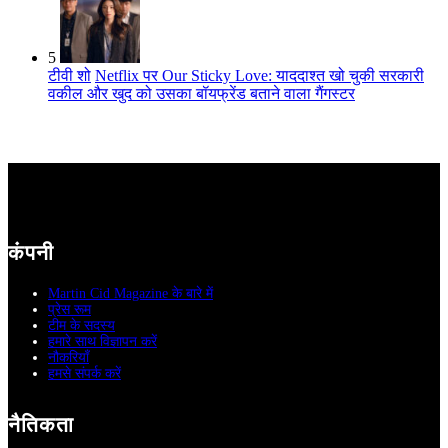
5
टीवी शो
Netflix पर Our Sticky Love: याददाश्त खो चुकी सरकारी
वकील और खुद को उसका बॉयफ्रेंड बताने वाला गैंगस्टर
कंपनी
Martin Cid Magazine के बारे में
प्रेस रूम
टीम के सदस्य
हमारे साथ विज्ञापन करें
नौकरियाँ
हमसे संपर्क करें
नैतिकता