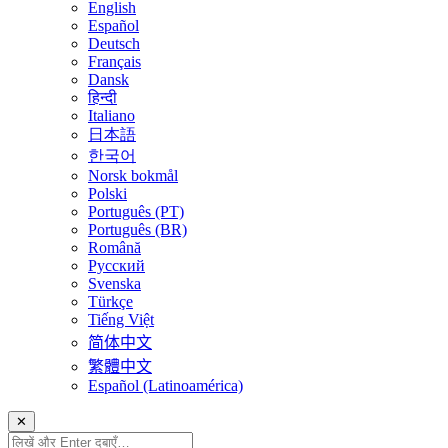
English
Español
Deutsch
Français
Dansk
हिन्दी
Italiano
日本語
한국어
Norsk bokmål
Polski
Português (PT)
Português (BR)
Română
Русский
Svenska
Türkçe
Tiếng Việt
简体中文
繁體中文
Español (Latinoamérica)
✕