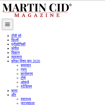
टीवी शो
फ़िल्में
प्रौद्योगिकी
संगीत
विज्ञान
व्यवसाय
फ़ीफ़ा विश्व कप 2026
समाचार
ग्रुप
कार्यक्रम
टीमें
आंकड़े
स्टेडियम
कला
और
स्वास्थ्य
नाट्यशाला