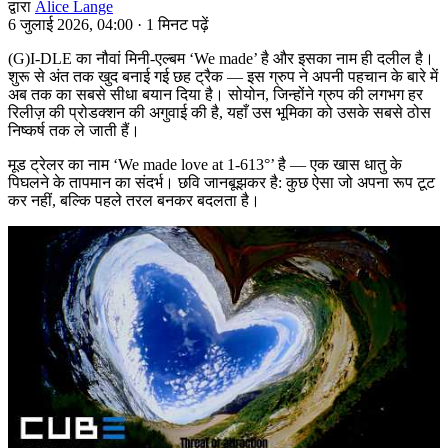
द्वारा
Alice Lange
6 जुलाई 2026, 04:00
·
1 मिनट पढ़ें
(G)I-DLE का नौवां मिनी-एल्बम ‘We made’ है और इसका नाम ही दलील है।
शुरू से अंत तक खुद बनाई गई छह ट्रैक — इस ग्रुप ने अपनी पहचान के बारे में
अब तक का सबसे सीधा बयान दिया है। सोयोन, जिन्होंने ग्रुप की लगभग हर
रिलीज़ की प्रोडक्शन की अगुवाई की है, यहाँ उस भूमिका को उसके सबसे ठोस
निष्कर्ष तक ले जाती हैं।
मूड ट्रेलर का नाम ‘We made love at 1-613°’ है — एक खास धातु के
पिघलने के तापमान का संदर्भ। छवि जानबूझकर है: कुछ ऐसा जो अपना रूप टूट
कर नहीं, बल्कि पहले तरल बनकर बदलता है।