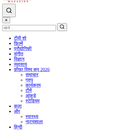
✕
टीवी शो
फ़िल्में
प्रौद्योगिकी
संगीत
विज्ञान
व्यवसाय
फ़ीफ़ा विश्व कप 2026
समाचार
ग्रुप
कार्यक्रम
टीमें
आंकड़े
स्टेडियम
कला
और
स्वास्थ्य
नाट्यशाला
हिन्दी