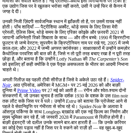
मीमांसा का सवाल बताते हैं। नई प्रतिष्ठा-अवधि इसी विरोधाभास पर टिकी है:
एक उद्योग जिस पर वे खुलकर भरोसा नहीं करते, उसी ने उन्हें फिर से कैनन में
जगह दे दी।
उनकी निजी ज़िंदगी सार्वजनिक स्थान में झाँकती तो है, पर उसमें ग़ायब नहीं
होती। पाँच शादियाँ — पैट्रीशिया अर्क्वेट, थोड़े समय के लिए लिसा मेरी
प्रेस्ली, ऐलिस किम, थोड़े समय के लिए एरिका कोइके और फ़रवरी 2021 से
जापानी अभिनेत्री रिको शिबाता के साथ — और तीन बच्चे: 1990 में क्रिस्टीना
फ़ुल्टन से जन्मे वेस्टन; सुपरमैन के क्रिप्टोनियन नाम पर रखे गए, 2005 में जन्मे
काल-एल; और 2022 में जन्मी अगस्त फ़्रांसेस्का। साक्षात्कारों में उन्होंने कमज़ोर
कैथोलिक परवरिश की बात की है, जिसे न तो पूरी तरह बचाए रखा है न पूरी तरह
छोड़ा है, और बताया है कि उन्होंने Lotfy Nathan की
The Carpenter’s Son
को इसलिए हाँ कही क्योंकि वे एक पैतृक असफलता के भीतर का आदमी निभाना
चाहते थे।
अगली रिलीज़ वह पहली टीवी सीरीज़ है जिसे वे अकेले उठा रहे हैं।
Spider-
Noir
, आठ एपिसोड, अमेरिका में MGM+ पर 25 मई 2026 को और बाक़ी
दुनिया में
Prime Video
पर 27 मई को आती है — रंगीन और श्वेत-श्याम दोनों
संस्करणों में, जो उनका चुनाव है ताकि दर्शक 1930 के दशक के उस film noir
तक लौट सकें जिस पर वे पले। उन्होंने
Extra
को बताया कि प्रोजेक्ट आने से
पहले वे सेवानिवृत्ति पर गंभीरता से सोच रहे थे। Spider-Noir के अलावा वे
ऑसगुड पर्किन्स के साथ Longlegs ब्रह्मांड की एक नई फ़िल्म का निर्माण और
मुख्य भूमिका कर रहे हैं, जो जनवरी 2028 में Paramount से रिलीज़ होनी है।
बाक़ी इंडस्ट्री जो दलील उनके सामने बार-बार हारती है — कि उनके करियर
का कोई ऐसा पड़ाव नहीं है जिस पर वे रुकने को राज़ी हों — वह ख़ुद-ब-ख़ुद