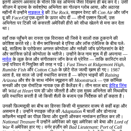
इतनी अंतरंग अवसाद के भीतर कि वह अभिनय जैसा दिखना ही बंद कर दे। उसी
सीज़न में ड्रामा के सर्वश्रेष्ठ अभिनेता का गोल्डन ग्लोब आया, और अठारह
महीनों में उन्होंने
माइकल बे
की
The Rock
, साइमन वेस्ट की
Con Air
और जॉन
वू की
Face/Off
एक-दूसरे के ऊपर थोप दीं — तीनों एक्शन फ़िल्में, उस
अभिनेता पर टिकी जो कसरती अमेरिकी हीरो को सीधा खेलने से मना कर देता
था।
वहाँ तक पहुँचने का रास्ता एक विरासत थी जिसे वे सालों तक ठुकराने की
कोशिश करते रहे। वे सैन फ़्रांसिस्को बे एरिया और लॉस एंजेलिस के बीच पले-
बढ़े, साहित्य के प्रोफ़ेसर अगस्त कोप्पोला और नर्तकी जॉय फ़ोगेलसांग के बेटे
और फ़्रांसिस फ़ोर्ड कोप्पोला के भतीजे। उन्होंने केज नाम शुरू में ही अपनाया —
मार्वल
के लूक केज और संगीतकार जॉन केज से प्रेरित — ताकि कास्टिंग वाले
उन्हें परिवार में नियुक्ति की तरह न पढ़ें।
Fast Times at Ridgemont High
,
Rumble Fish
और
Cotton Club
के छोटे रोल जल्दी ख़त्म हो गए। 1987
आता है, वह साल जो उन्हें स्थापित करता है — कोएन भाइयों की
Raising
Arizona
और शेर के साथ नॉर्मन ज्यूइसन की
Moonstruck
— एक कॉमिक
सनकी और एक रोमांटिक नायक एक ही कैलेंडर में। तीन साल बाद
डेविड लिंच
की
Wild at Heart
पाम डी’ओर जीतती है और उस मुख्य अभिनेता की मिथकीय
छवि स्थापित करती है जो किसी शैली के बजाय एक निर्देशक को हाँ कहता है।
उनकी फ़िल्मसूची का बीच का हिस्सा किसी भी मुख्तसर वाक्य से कहीं बड़ा और
असमान है। उन्होंने स्पाइक जोंज़ की
Adaptation
में चार्ली और डोनाल्ड
कॉफ़मैन भाइयों का पीछा किया और दूसरी ऑस्कर नामांकन हासिल कर ली।
National Treasure
में उन्होंने अमेरिका को ख़ुद अमेरिका को बेचा और
Lord of
War
में अमेरिका हार गए। वर्नर हर्ज़ोग को
Bad Lieutenant: Port of Call