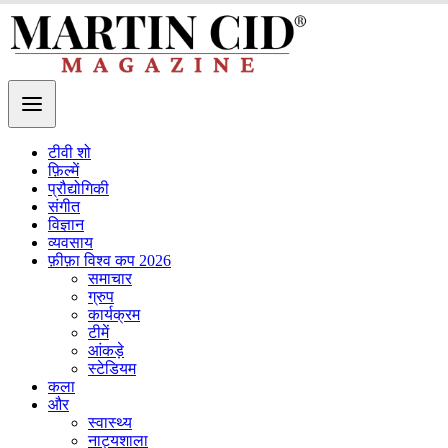
टीवी शो
फ़िल्में
प्रौद्योगिकी
संगीत
विज्ञान
व्यवसाय
फ़ीफ़ा विश्व कप 2026
समाचार
ग्रुप
कार्यक्रम
टीमें
आंकड़े
स्टेडियम
कला
और
स्वास्थ्य
नाट्यशाला