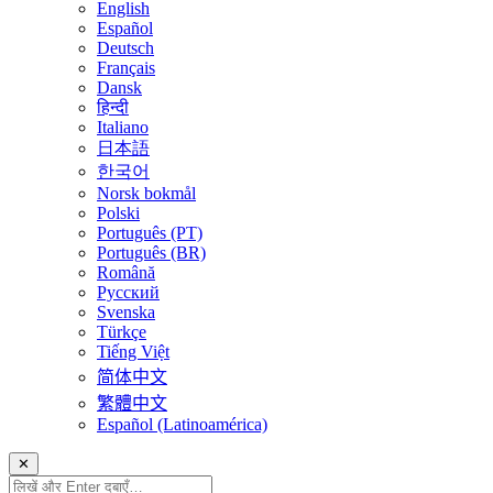
English
Español
Deutsch
Français
Dansk
हिन्दी
Italiano
日本語
한국어
Norsk bokmål
Polski
Português (PT)
Português (BR)
Română
Русский
Svenska
Türkçe
Tiếng Việt
简体中文
繁體中文
Español (Latinoamérica)
✕