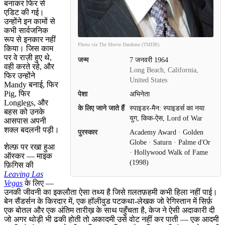
बनाकर फिर से
एडिट की गई।
उन्होंने इन कामों से
कभी सार्वजनिक
रूप से इनकार नहीं
Photo via The Movie Database (TMDB)
किया। जिस काम
पर वे राज़ी हुए थे,
जन्म
7 जनवरी 1964
वही करते रहे, और
Long Beach, California,
फिर उन्होंने
United States
Mandy बनाई, फिर
Pig, फिर
पेशा
अभिनेता
Longlegs, और
के लिए जाने जाते हैं
स्पाइडर-मैन: स्पाइडर्स का नया
बहस को उनके
युग, किक-ऐस, Lord of War
आसपास अपनी
शक्ल बदलनी पड़ी।
पुरस्कार
Academy Award · Golden
Globe · Saturn · Palme d'Or
शेल्फ़ पर रखा हुआ
· Hollywood Walk of Fame
ऑस्कर — माइक
(1998)
फ़िगिस की
Leaving Las
Vegas
के लिए —
उनकी जीवनी का इकलौता ऐसा तथ्य है जिसे ग़लतफ़हमी कभी हिला नहीं पाई।
बेन सैंडर्सन के किरदार में, एक हॉलीवुड पटकथा-लेखक जो रेगिस्तान में सिर्फ़
एक बोतल और एक अंतिम तारीख़ के साथ पहुँचता है, केज ने ऐसी अदाकारी दी
जो अगर थोड़ी भी ढकी होती तो अकादमी उसे वोट नहीं कर पाती — एक आदमी