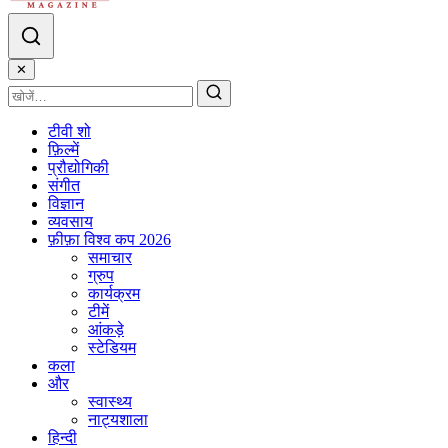
✕
टीवी शो
फ़िल्में
प्रौद्योगिकी
संगीत
विज्ञान
व्यवसाय
फ़ीफ़ा विश्व कप 2026
समाचार
ग्रुप
कार्यक्रम
टीमें
आंकड़े
स्टेडियम
कला
और
स्वास्थ्य
नाट्यशाला
हिन्दी