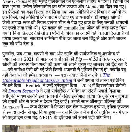
New Orleans
में एक भ्रष्ट पुलिसवाले का एकालाप तोहफ़े में दिया। डिज़्नी का
चेक भुनाया, पैनोस कोस्मातोस का फ़ोन उठाया और
Mandy
का दिल खा गए।
इन फ़ैसलों का बड़ा हिस्सा तब लिया गया जब अमेरिकी कर विभाग ने जर्मनी के
एक क़िले, कई हवेलियों और बाद में लौटाए गए डायनासोर की मशहूर खोपड़ी
जैसी आपदा-स्तर की रियल-एस्टेट डील से पैदा हुए क़र्ज़ के लिए उनकी आमदनी
पर ज़ब्ती लगा रखी थी। पूरे दशक को compilation जोक की तरह लपेट दिया
गया। बिना फ़िल्टर देखें तो इन फ़्रेमों के अंदर का आदमी वही करता दिखता है जो
हमेशा करता था: सावधान अभिनेता पीछे हट जाता उस बिंदु से और आगे जाकर
ख़ुद को सौंप देता है।
पुनर्वास, जब आया, वापसी से कम और स्मृति की सार्वजनिक सुधारयोग्य से
ज़्यादा लगा। 2021 की माइकल सर्नोस्की की
Pig
— पोर्टलैंड के एक ट्रफल
खोजी की लगभग बिना शब्दों की कथा जो अपने चुराए गए जानवर को ढूँढ रहा है
— की समीक्षा ऐसी की गई जैसे किसी अजनबी ने भूमिका निभाई हो, जबकि वह
वही केज था जो हमेशा करता था — बस आवाज़ धीमी कर के।
The
Unbearable Weight of Massive Talent
ने उन्हें अपना ही हास्य प्रतिबिंब
निभाने दिया। Renfield ने उन्हें ड्रैक्युला दिया। 2023 में क्रिस्टोफ़र बोर्गली
की
Dream Scenario
ने उन्हें सर्वश्रेष्ठ अभिनेता का सैटर्न अवार्ड दिलाया;
स्वीकृति भाषण उन्होंने इस चेतावनी के लिए इस्तेमाल किया कि कृत्रिम बुद्धिमत्ता
को हमारी ओर से सपने न देखने दिए जाएँ। अगले साल ऑसगुड पर्किन्स की
Longlegs
में — केज लेटेक्स में लिपटा एक शैतान-पूजक हत्यारा, हमेशा ज़रूरत
से ज़्यादा क़रीब से शूट किया हुआ — दस मिलियन में बनी और दुनिया भर में एक
सौ अट्ठाईस कमा गई, NEON के इतिहास की सबसे बड़ी ओपनिंग।