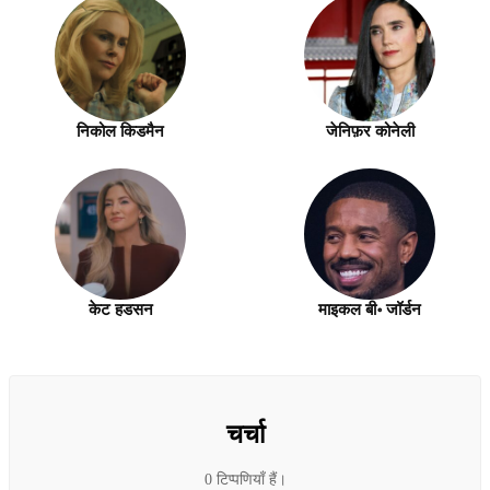
निकोल किडमैन
जेनिफ़र कोनेली
केट हडसन
माइकल बी॰ जॉर्डन
चर्चा
0 टिप्पणियाँ हैं।