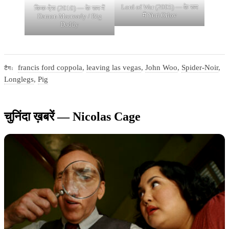
Lord of War (2005) — के रूप
किक-ऐस (2010) — के रूप में
में Yuri Orlov
Damon Macready / Big
Daddy
francis ford coppola
,
leaving las vegas
,
John Woo
,
Spider-Noir
,
टैग:
Longlegs
,
Pig
चुनिंदा ख़बरें — Nicolas Cage