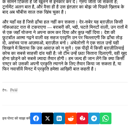
के सामने टिकता है जो खुलने से इनकार कर दे। ग्रुप जीता जा सकता है;
टूर्नामेंट अलग बात है, और वैसा ही है उस इंतज़ार का बोझ जो पिछले ख़िताब के
बाद अब चौबीस साल तक खिंच चुका है।
और यहाँ वह है जिसे ढाँचा हल नहीं कर सकता। देर-सबेर यह ब्राज़ील किसी
नॉकआउट रात से टकराएगा — बराबरी की, भद्दी, घटते मिनटों वाली, उन रातों में
से एक जहाँ योजना ने अपना काम कर दिया और कुछ नहीं दिया। देश की
फ़ुटबॉल आत्मा गढ़ने वाली वह सहज प्रवृत्ति उन पर चिल्लाएगी कि ढाँचा तोड़
दो, असंभव पास आज़माओ, ब्राज़ील बनो। अंचेलोत्ती ने एक साल उन्हें यही
सिखाने में बिताया कि उस आवाज़ को न सुनें। एक पीढ़ी में किसी ब्राज़ीलियाई
कोच का सबसे साहसी दांव यही है: जो टीम उन्हें छठा सितारा दिलाएगी, वही ख़ुद
होना छोड़ने को सबसे ज़्यादा तैयार होगी। हम जल्द ही जान लेंगे कि क्या किसी
राष्ट्र को उसकी अपनी प्रकृति त्यागने के लिए तैयार किया जा सकता है, या
फिर नवासीवें मिनट में प्रकृति हमेशा आख़िरी बात कहती है।
Pelé
टैग:
इस पोस्ट को साझा करें