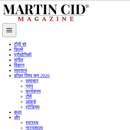
टीवी शो
फ़िल्में
प्रौद्योगिकी
संगीत
विज्ञान
व्यवसाय
फ़ीफ़ा विश्व कप 2026
समाचार
ग्रुप
कार्यक्रम
टीमें
आंकड़े
स्टेडियम
कला
और
स्वास्थ्य
नाट्यशाला