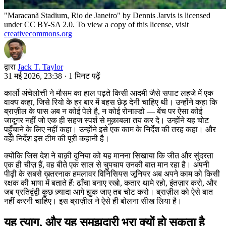
"Maracanã Stadium, Rio de Janeiro" by Dennis Jarvis is licensed
under CC BY-SA 2.0. To view a copy of this license, visit
creativecommons.org
द्वारा
Jack T. Taylor
31 मई 2026, 23:38
·
1 मिनट पढ़ें
कार्लो अंचेलोत्ती ने मौसम का हाल पढ़ते किसी आदमी जैसे सपाट लहजे में एक
वाक्य कहा, जिसे रियो के हर बार में बहस छेड़ देनी चाहिए थी। उन्होंने कहा कि
ब्राज़ील के पास अब न कोई पेले है, न कोई रोनाल्डो — बेंच पर ऐसा कोई
जादूगर नहीं जो एक ही सहज स्पर्श से मुक़ाबला तय कर दे। उन्होंने यह चोट
पहुँचाने के लिए नहीं कहा। उन्होंने इसे एक काम के निर्देश की तरह कहा। और
वही निर्देश इस टीम की पूरी कहानी है।
क्योंकि जिस देश ने बाक़ी दुनिया को यह मानना सिखाया कि जीत और सुंदरता
एक ही चीज़ हैं, वह बीते एक साल से चुपचाप उनकी बात मान रहा है। अपनी
पीढ़ी के सबसे ख़तरनाक हमलावर विनिसियस जूनियर अब अपने काम को किसी
रक्षक की भाषा में बताते हैं: ढाँचा बनाए रखो, कतार थामे रहो, इंतज़ार करो, और
जब प्रतिद्वंद्वी कुछ ज़्यादा आगे झुक जाए तब चोट करो। ब्राज़ील को ऐसे बात
नहीं करनी चाहिए। इस ब्राज़ील ने ऐसे ही बोलना सीख लिया है।
यह त्याग, और यह समझदारी भरा क्यों हो सकता है