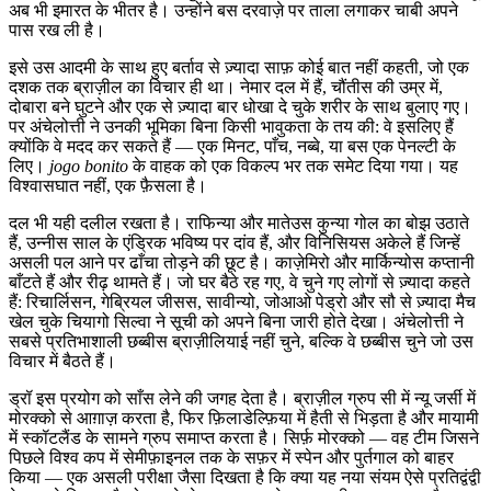
अब भी इमारत के भीतर है। उन्होंने बस दरवाज़े पर ताला लगाकर चाबी अपने
पास रख ली है।
इसे उस आदमी के साथ हुए बर्ताव से ज़्यादा साफ़ कोई बात नहीं कहती, जो एक
दशक तक ब्राज़ील का विचार ही था। नेमार दल में हैं, चौंतीस की उम्र में,
दोबारा बने घुटने और एक से ज़्यादा बार धोखा दे चुके शरीर के साथ बुलाए गए।
पर अंचेलोत्ती ने उनकी भूमिका बिना किसी भावुकता के तय की: वे इसलिए हैं
क्योंकि वे मदद कर सकते हैं — एक मिनट, पाँच, नब्बे, या बस एक पेनल्टी के
लिए।
jogo bonito
के वाहक को एक विकल्प भर तक समेट दिया गया। यह
विश्वासघात नहीं, एक फ़ैसला है।
दल भी यही दलील रखता है। राफिन्या और मातेउस कुन्या गोल का बोझ उठाते
हैं, उन्नीस साल के एंड्रिक भविष्य पर दांव हैं, और विनिसियस अकेले हैं जिन्हें
असली पल आने पर ढाँचा तोड़ने की छूट है। काज़ेमिरो और मार्किन्योस कप्तानी
बाँटते हैं और रीढ़ थामते हैं। जो घर बैठे रह गए, वे चुने गए लोगों से ज़्यादा कहते
हैं: रिचार्लिसन, गेब्रियल जीसस, सावीन्यो, जोआओ पेड्रो और सौ से ज़्यादा मैच
खेल चुके चियागो सिल्वा ने सूची को अपने बिना जारी होते देखा। अंचेलोत्ती ने
सबसे प्रतिभाशाली छब्बीस ब्राज़ीलियाई नहीं चुने, बल्कि वे छब्बीस चुने जो उस
विचार में बैठते हैं।
ड्रॉ इस प्रयोग को साँस लेने की जगह देता है। ब्राज़ील ग्रुप सी में न्यू जर्सी में
मोरक्को से आग़ाज़ करता है, फिर फ़िलाडेल्फ़िया में हैती से भिड़ता है और मायामी
में स्कॉटलैंड के सामने ग्रुप समाप्त करता है। सिर्फ़ मोरक्को — वह टीम जिसने
पिछले विश्व कप में सेमीफ़ाइनल तक के सफ़र में स्पेन और पुर्तगाल को बाहर
किया — एक असली परीक्षा जैसा दिखता है कि क्या यह नया संयम ऐसे प्रतिद्वंद्वी