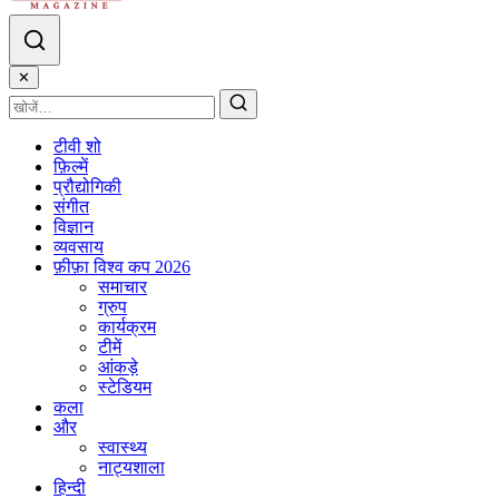
✕
टीवी शो
फ़िल्में
प्रौद्योगिकी
संगीत
विज्ञान
व्यवसाय
फ़ीफ़ा विश्व कप 2026
समाचार
ग्रुप
कार्यक्रम
टीमें
आंकड़े
स्टेडियम
कला
और
स्वास्थ्य
नाट्यशाला
हिन्दी