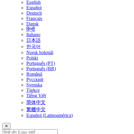
English
Español
Deutsch
Français
Dansk
हिन्दी
Italiano
日本語
한국어
Norsk bokmål
Polski
Português (PT)
Português (BR)
Română
Русский
Svenska
Türkçe
Tiếng Việt
简体中文
繁體中文
Español (Latinoamérica)
✕