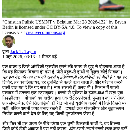
"Christian Pulisic USMNT v Belgium Mar 28 2026-132" by Bryan
Berlin is licensed under CC BY-SA 4.0. To view a copy of this
license, visit
creativecommons.org
द्वारा
Jack T. Taylor
1 जून 2026, 03:13
·
1 मिनट पढ़ें
एक वाक्य है जिसे अमेरिकी फुटबॉल इतने लंबे समय से ख़ुद से दोहराता आया है
कि वह घिसकर चिकना हो गया है, जैसे बहुत-से हाथों से गुज़रा कोई सिक्का।
यह इस देश की अब तक की सबसे प्रतिभाशाली खिलाड़ियों की पीढ़ी है।
यह हर
शिविर, हर क्वालिफ़ायर, हर टूर्नामेंट से पहले कहा जाता है, और परेशान करने
वाली बात यह है कि यह सच है। नाम असली हैं, क्लब भी। मिलान में पहली
एकादश में उतरता एक स्ट्राइकर। बरसों से युवेंटस के इंजन-कक्ष में खड़ा एक
मिडफ़ील्डर। मोनाको का ख़रीदा हुआ एक सेंटर-फ़ॉरवर्ड, फुलहम का भरोसेमंद
एक लेफ़्ट-बैक, ऐसे खिलाड़ियों की रीढ़ जो बड़े यूरोपीय क्लबों में सिर्फ़ दिखते भर
नहीं, बल्कि अपनी जगह बनाए रखते हैं। दशकों तक गोलकीपर और जुझारूपन
निर्यात करने वाले देश के लिए यह किसी पुनर्जागरण जैसा है।
और फिर भी इस वाक्य के पीछे हमेशा एक चुप्पी घिसटती रहती है, वह हिस्सा
जिसे कोई ऊँची आवाज़ में पूरा नहीं करता:
और इसने मायने रखने वाला कुछ नहीं