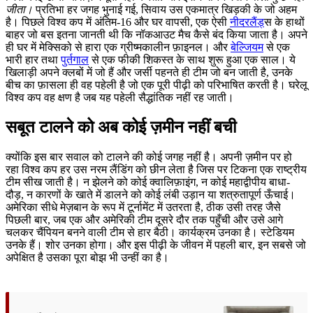
जीता।
प्रतिभा हर जगह भुनाई गई, सिवाय उस एकमात्र खिड़की के जो अहम
है। पिछले विश्व कप में अंतिम-16 और घर वापसी, एक ऐसी
नीदरलैंड
्स के हाथों
बाहर जो बस इतना जानती थी कि नॉकआउट मैच कैसे बंद किया जाता है। अपने
ही घर में मेक्सिको से हारा एक ग्रीष्मकालीन फ़ाइनल। और
बेल्जियम
से एक
भारी हार तथा
पुर्तगाल
से एक फीकी शिकस्त के साथ शुरू हुआ एक साल। ये
खिलाड़ी अपने क्लबों में जो हैं और जर्सी पहनते ही टीम जो बन जाती है, उनके
बीच का फ़ासला ही वह पहेली है जो एक पूरी पीढ़ी को परिभाषित करती है। घरेलू
विश्व कप वह क्षण है जब यह पहेली सैद्धांतिक नहीं रह जाती।
सबूत टालने को अब कोई ज़मीन नहीं बची
क्योंकि इस बार सवाल को टालने की कोई जगह नहीं है। अपनी ज़मीन पर हो
रहा विश्व कप हर उस नरम लैंडिंग को छीन लेता है जिस पर टिकना एक राष्ट्रीय
टीम सीख जाती है। न झेलने को कोई क्वालिफ़ाइंग, न कोई महाद्वीपीय बाधा-
दौड़, न कारणों के खाते में डालने को कोई लंबी उड़ान या शत्रुतापूर्ण ऊँचाई।
अमेरिका सीधे मेज़बान के रूप में टूर्नामेंट में उतरता है, ठीक उसी तरह जैसे
पिछली बार, जब एक और अमेरिकी टीम दूसरे दौर तक पहुँची और उसे आगे
चलकर चैंपियन बनने वाली टीम से हार बैठी। कार्यक्रम उनका है। स्टेडियम
उनके हैं। शोर उनका होगा। और इस पीढ़ी के जीवन में पहली बार, इन सबसे जो
अपेक्षित है उसका पूरा बोझ भी उन्हीं का है।