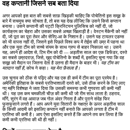
वह कप्तानी जिसने सब बता दिया
अगर आपको इस बात की सबसे साफ़ खिड़की चाहिए कि पोचेतिनो इस समूह के
बारे में सचमुच क्या सोचता है, तो बस यह देख लीजिए कि उसने किसे कप्तान
बनाया। उसने कप्तानी की पट्टी क्रिस्टियन पुलिसिच को नहीं दी, जो
कार्यक्रम का चेहरा और उसका सबसे अच्छा खिलाड़ी है। वेस्टन मैकेनी को नहीं
दी, जो पूरा का पूरा तेवर और सेरिए-आ के निशान है। उसने यह टायलर एडम्स
को भी वापस नहीं दी, जिसने इसे पिछले विश्व कप में तेईस की उम्र में पहना था
और एक युवा टीम को सच्चे संयम के साथ ग्रुप से बाहर निकाला था। उसने
यह, अपने ही आदेश से, टिम रीम को दी — अड़तीस साल का एक डिफेंडर, दस्ते
का सबसे उम्रदराज़, जिसे, ख़ुद पोचेतिनो के शब्दों में, इसलिए चुना गया कि वह
समूह को मैदान पर जितना देता है उतना ही मैदान के बाहर भी।
यह टीम का
मतदान नहीं है
, कोच ने कहा।
यह मेरा फ़ैसला है।
उस चुनाव को ठीक से पढ़िए और यह एक ही कर्म में टीम का पूरा प्रमेय है।
अमेरिकी इतिहास के सबसे प्रतिभाशाली दस्ते को, उसे ठीक करने के लिए लाए
गए महँगे विशेषज्ञ ने जता दिया कि उसकी समस्या कभी गुणवत्ता की कमी नहीं
थी। यह उस कम चमकीली चीज़ की कमी थी जो रीम साथ लाता है: ठहराव,
माँगें, सुरंग में वह आवाज़ जब गोल अंदर गिरता है और पुराने संदेह फिर
फुसफुसाने लगते हैं। आप अपने युवा सितारों के नक्षत्र के ऊपर अड़तीस साल
के किसी आदमी को इसलिए कप्तान नहीं बनाते कि आपको लगता है टीम में
प्रतिभा की कमी है। आप ऐसा इसलिए करते हैं कि आपने तय कर लिया है कि
कमी कभी प्रतिभा की थी ही नहीं।