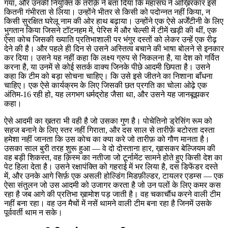
गया, और उनकी नियुक्ति के तरीक़े ने बता दिया कि महासंघ ने आख़िरकार इसे
कितनी गंभीरता से लिया। उन्होंने भीतर से किसी को पदोन्नत नहीं किया, न
किसी सुरक्षित घरेलू नाम की ओर हाथ बढ़ाया। उन्होंने एक ऐसे अर्जेंटीनी के लिए
भुगतान किया जिसने टॉटनहम में, पेरिस में और चेल्सी में टीमें खड़ी की थीं, एक
ऐसा कोच जिसकी ख्याति प्रतिभाशाली पर भंगुर दस्तों को लेकर उन्हें एक रीढ़
देने की है। और पहले ही दिन से उसने अस्तित्व बचाने की भाषा बोलने से इनकार
कर दिया। उसने यह नहीं कहा कि लक्ष्य ग्रुप से निकलना है, या देश को गर्वित
करना है, या उनमें से कोई सतर्क वाक्य जिनके पीछे आदमी छिपता है। उसने
कहा कि टीम को बड़ा सोचना चाहिए। कि उसे इसे जीतने का निशाना बाँधना
चाहिए। एक ऐसे कार्यक्रम के लिए जिसकी छत प्रगति का चोला ओढ़े एक
अंतिम-16 रही हो, यह लगभग धर्मद्रोह जैसा था, और उसने यह जानबूझकर
कहा।
ऐसे आदमी का ख़तरा भी वही है जो उसका गुण है। पोचेतिनो ड्रेसिंग रूम को
सहज बनाने के लिए स्तर नहीं गिराता, और दस साल से तारीफ़ें बटोरता दस्ता
हमेशा नहीं जानता कि उस कोच का क्या करे जो तारीफ़ को गौण मानता है।
उसका साल बुरी तरह शुरू हुआ — वे दो दोस्ताना हार, ख़ासकर बेल्जियम की
वह बड़ी शिकस्त, वह क़िस्म का नतीजा जो टूर्नामेंट सामने होते हुए किसी देश का
पेट हिला देता है। उसने रक्षापंक्ति को गहराई में भर लिया है, दस डिफेंडर दस्ते
में, और उनके आगे सिर्फ़ एक असली होल्डिंग मिडफ़ील्डर, टायलर एडम्स — एक
ऐसा संतुलन जो उस आदमी को उजागर करता है जो उन पलों के लिए कमर कस
रहा है जब आगे की प्रतिभा ख़ामोश पड़ जाती है। वह चकाचौंध करने वाली टीम
नहीं बना रहा। वह उन मैचों में नसें थामने वाली टीम बना रहा है जिनमें उसके
पूर्ववर्ती थाम न सके।