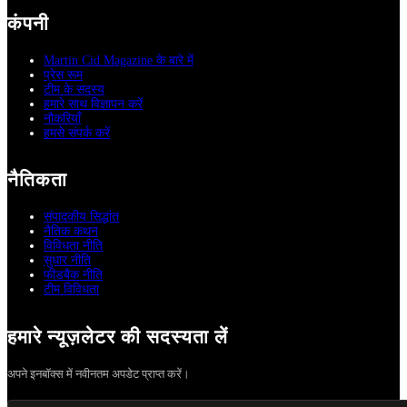
कंपनी
Martin Cid Magazine के बारे में
प्रेस रूम
टीम के सदस्य
हमारे साथ विज्ञापन करें
नौकरियाँ
हमसे संपर्क करें
नैतिकता
संपादकीय सिद्धांत
नैतिक कथन
विविधता नीति
सुधार नीति
फीडबैक नीति
टीम विविधता
हमारे न्यूज़लेटर की सदस्यता लें
अपने इनबॉक्स में नवीनतम अपडेट प्राप्त करें।