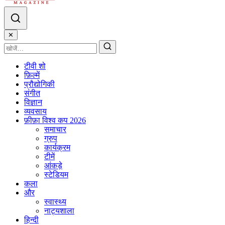
✕
टीवी शो
फ़िल्में
प्रौद्योगिकी
संगीत
विज्ञान
व्यवसाय
फ़ीफ़ा विश्व कप 2026
समाचार
ग्रुप
कार्यक्रम
टीमें
आंकड़े
स्टेडियम
कला
और
स्वास्थ्य
नाट्यशाला
हिन्दी