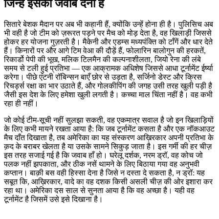
जिन्हें इसका जवाब देना है
सितारे बेशक मैदान पर अब भी कहानी हैं, क्योंकि उन्हें होना ही है। पुलिसिच अब
भी वही है जो टीम को ज़रूरत पड़ने पर मैच को मोड़ देता है, वह खिलाड़ी जिससे
होकर हर योजना गुज़रती है। मैकेनी और एडम्स मध्यपंक्ति को टाँगें और धार देते
हैं। किनारों पर और आगे टिम वेआ की दौड़ें हैं, फोलारिन बालोगुन की हरकतें,
रिकार्डो पेपी की भूख, मलिक टिलमैन की कल्पनाशीलता, जियो रेना की लंबे
समय से टली हुई प्रतिभा — एक आक्रामक अधिशेष जिससे आधा टूर्नामेंट ईर्ष्या
करेगा। पीछे एंटनी रॉबिन्सन बाएँ छोर से उड़ता है, सर्जिनो डेस्ट और क्रिस
रिचर्ड्स रक्षा का भार उठाते हैं, और गोलकीपिंग की जगह उसी तरह खुली पड़ी है
जैसी इस देश के लिए हमेशा खुली लगती है। कच्चा माल चिंता नहीं है। वह कभी
रहा ही नहीं।
जो कोई टीम-सूची नहीं सुलझा सकती, वह एकमात्र सवाल है जो इन खिलाड़ियों
के लिए कभी मायने रखता आया है: कि जब टूर्नामेंट कसता है और एक नॉकआउट
मैच दाँत दिखाता है, तब अमेरिका का यह संस्करण आख़िरकार अपनी प्रतिभा के
क़द के बराबर खेलता है या उसके सामने सिकुड़ जाता है। इस गर्मी की हर चीज़
इस तरह सजाई गई है कि जवाब हाँ हो। घरेलू दर्शक, नरम ड्रॉ, वह कोच जो
पलक नहीं झपकाता, और ठीक नसें थामने के लिए बिठाया गया वह अनुभवी
कप्तान। बाक़ी बस वही हिस्सा देना है जिसे न दस्ता दे सकता है, न ड्रॉ: यह
सबूत कि, आख़िरकार, वादे का वह दशक किसी असली चीज़ की ओर इशारा कर
रहा था। अमेरिका दस साल से सुनता आया है कि वह अच्छा है। यही वह
टूर्नामेंट है जिसमें उसे इसे दिखाना है।