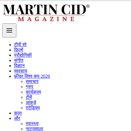
टीवी शो
फ़िल्में
प्रौद्योगिकी
संगीत
विज्ञान
व्यवसाय
फ़ीफ़ा विश्व कप 2026
समाचार
ग्रुप
कार्यक्रम
टीमें
आंकड़े
स्टेडियम
कला
और
स्वास्थ्य
नाट्यशाला