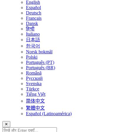
English
Español
Deutsch
Français
Dansk
हिन्दी
Italiano
日本語
한국어
Norsk bokmål
Polski
Português (PT)
Português (BR)
Română
Русский
Svenska
Türkçe
Tiếng Việt
简体中文
繁體中文
Español (Latinoamérica)
✕