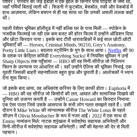
पेशेवर। परिवार की जड़ें इडाहो में एक झील के किनारे पाँच पीढ़ियों से जमी थीं,
जहाँ गर्मियाँ बिताई जाती थीं। सिडनी ने फुटबॉल, बेसबॉल, स्की और वेकबोर्ड में
हाथ आज़माया, लेकिन बचपन से ही यह साफ था कि उनकी असली ललक कहाँ
थी।
पहली पेशेवर भूमिका हॉलीवुड में नहीं बल्कि घर के पास मिली — स्पोकेन के
नजदीक फिल्माई जा रही एक कम बजट की हॉरर फिल्म में उन्होंने ऑडिशन दिया
और छोटा किरदार पाया। इसके बाद टीवी धारावाहिकों में कई साल छोटी-छोटी
भूमिकाएँ कीं — Heroes, Criminal Minds, 90210, Grey’s Anatomy,
Pretty Little Liars। बदलाव स्ट्रीमिंग के युग के साथ आया।
Netflix
की 90
के दशक पर केंद्रित कॉमेडी Everything Sucks! में नियमित भूमिका ने उन्हें
Sharp Objects तक पहुँचाया — HBO की वह मिनी-सीरीज़ जो गिलियन
फ्लिन के उपन्यास पर आधारित थी। वहाँ उन्होंने ऐलिस की भूमिका निभाई, एक
युवती जिसकी बाहरी सहनशीलता बहुत कुछ और छुपाती है। आलोचकों ने ध्यान
देना शुरू किया।
जो इसके बाद आया, वह अधिकांश करियर के लिए काफी होता। Euphoria में
— HBO की वह सीरीज़ जो किशोरों की लत, आघात और सामाजिक दिखावे की
दुनिया को उजागर करती है — उन्होंने Cassie Howard का किरदार निभाया:
एक ऐसा पात्र जिसे उसके आसपास के सभी लोग गलत समझते रहते हैं। उसी
दौरान वे Mike White की व्यंग्यात्मक सीरीज़ The White Lotus के पहले
सीज़न में Olivia Mossbacher के रूप में नजर आईं। 2022 में एक साथ दो
Emmy नामांकन मिले: नाटक श्रृंखला में सर्वश्रेष्ठ सहायक अभिनेत्री और
मिनी-सीरीज़ में सर्वश्रेष्ठ सहायक अभिनेत्री। वर्षों की मेहनत की देर से मिली
पहचान।