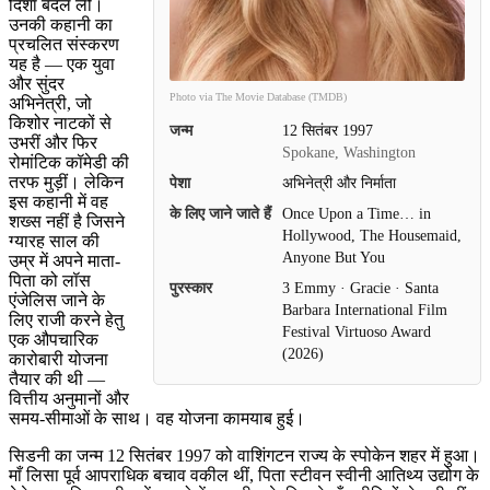
दिशा बदल ली।
उनकी कहानी का
प्रचलित संस्करण
यह है — एक युवा
और सुंदर
Photo via The Movie Database (TMDB)
अभिनेत्री, जो
किशोर नाटकों से
जन्म
12 सितंबर 1997
उभरीं और फिर
Spokane, Washington
रोमांटिक कॉमेडी की
तरफ मुड़ीं। लेकिन
पेशा
अभिनेत्री और निर्माता
इस कहानी में वह
के लिए जाने जाते हैं
Once Upon a Time… in
शख्स नहीं है जिसने
Hollywood, The Housemaid,
ग्यारह साल की
Anyone But You
उम्र में अपने माता-
पिता को लॉस
पुरस्कार
3 Emmy · Gracie · Santa
एंजेलिस जाने के
Barbara International Film
लिए राजी करने हेतु
Festival Virtuoso Award
एक औपचारिक
(2026)
कारोबारी योजना
तैयार की थी —
वित्तीय अनुमानों और
समय-सीमाओं के साथ। वह योजना कामयाब हुई।
सिडनी का जन्म 12 सितंबर 1997 को वाशिंगटन राज्य के स्पोकेन शहर में हुआ।
माँ लिसा पूर्व आपराधिक बचाव वकील थीं, पिता स्टीवन स्वीनी आतिथ्य उद्योग के