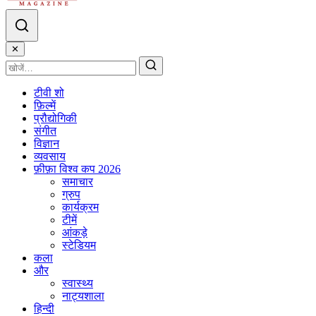
✕
टीवी शो
फ़िल्में
प्रौद्योगिकी
संगीत
विज्ञान
व्यवसाय
फ़ीफ़ा विश्व कप 2026
समाचार
ग्रुप
कार्यक्रम
टीमें
आंकड़े
स्टेडियम
कला
और
स्वास्थ्य
नाट्यशाला
हिन्दी