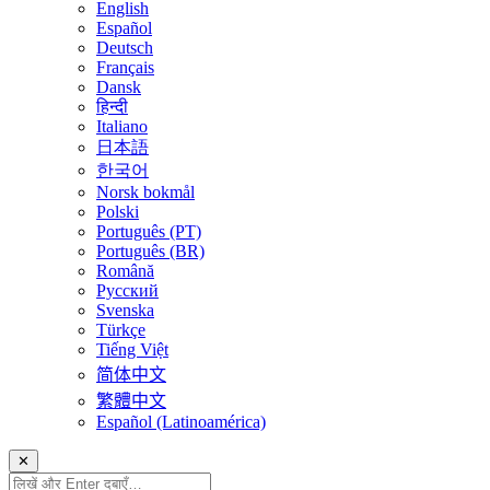
English
Español
Deutsch
Français
Dansk
हिन्दी
Italiano
日本語
한국어
Norsk bokmål
Polski
Português (PT)
Português (BR)
Română
Русский
Svenska
Türkçe
Tiếng Việt
简体中文
繁體中文
Español (Latinoamérica)
✕