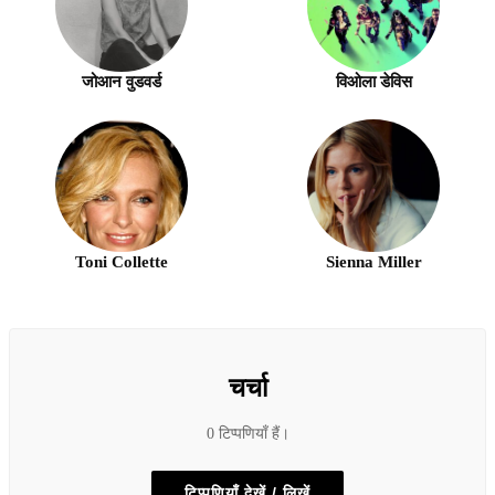
जोआन वुडवर्ड
विओला डेविस
Toni Collette
Sienna Miller
चर्चा
0 टिप्पणियाँ हैं।
टिप्पणियाँ देखें / लिखें