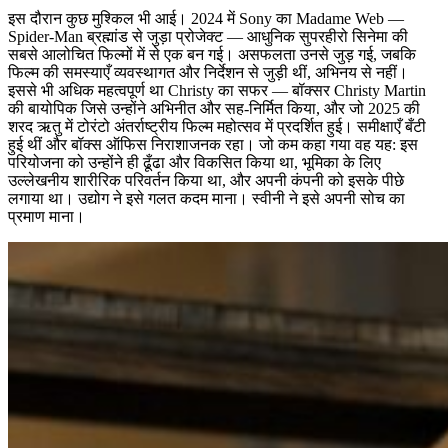
इस दौरान कुछ मुश्किल भी आई। 2024 में Sony का Madame Web —
Spider-Man ब्रह्मांड से जुड़ा प्रोजेक्ट — आधुनिक सुपरहीरो सिनेमा की
सबसे आलोचित फिल्मों में से एक बन गई। असफलता उनसे जुड़ गई, जबकि
फिल्म की समस्याएँ व्यवस्थागत और निर्देशन से जुड़ी थीं, अभिनय से नहीं।
इससे भी अधिक महत्वपूर्ण था Christy का सफर — बॉक्सर Christy Martin
की बायोपिक जिसे उन्होंने अभिनीत और सह-निर्मित किया, और जो 2025 की
शरद ऋतु में टोरंटो अंतर्राष्ट्रीय फिल्म महोत्सव में प्रदर्शित हुई। समीक्षाएँ बँटी
हुई थीं और बॉक्स ऑफिस निराशाजनक रहा। जो कम कहा गया वह यह: इस
परियोजना को उन्होंने ही ढूँढा और विकसित किया था, भूमिका के लिए
उल्लेखनीय शारीरिक परिवर्तन किया था, और अपनी कंपनी को इसके पीछे
लगाया था। उद्योग ने इसे गलत कदम माना। स्वीनी ने इसे अपनी सोच का
प्रमाण माना।