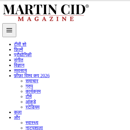
टीवी शो
फ़िल्में
प्रौद्योगिकी
संगीत
विज्ञान
व्यवसाय
फ़ीफ़ा विश्व कप 2026
समाचार
ग्रुप
कार्यक्रम
टीमें
आंकड़े
स्टेडियम
कला
और
स्वास्थ्य
नाट्यशाला