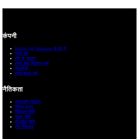
कंपनी
Martin Cid Magazine के बारे में
प्रेस रूम
टीम के सदस्य
हमारे साथ विज्ञापन करें
नौकरियाँ
हमसे संपर्क करें
नैतिकता
संपादकीय सिद्धांत
नैतिक कथन
विविधता नीति
सुधार नीति
फीडबैक नीति
टीम विविधता